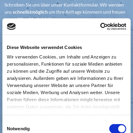
Schreiben Sie uns über unser Kontaktformular. Wir werden
uns
schnellstmöglich
um Ihre Anfrage kümmern und freuen
uns auf Ihre Nachricht!
AQUA-POWER Rohrreinigung
Inh. Richard Schuchardt
Diese Webseite verwendet Cookies
Louvecienner Weg 17
Wir verwenden Cookies, um Inhalte und Anzeigen zu
88709 Meersburg
personalisieren, Funktionen für soziale Medien anbieten
zu können und die Zugriffe auf unsere Website zu
07541 981168

analysieren. Außerdem geben wir Informationen zu Ihrer
0171 4982937

Verwendung unserer Website an unsere Partner für
aqua-power@gmx.de
soziale Medien, Werbung und Analysen weiter. Unsere

Partner führen diese Informationen möglicherweise mit
weiteren Daten zusammen, die Sie ihnen bereitgestellt
haben oder die sie im Rahmen Ihrer Nutzung der Dienste
gesammelt haben.
Einwilligungsauswahl
Notwendig